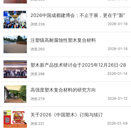
2026中国成都建博会：不止于展，更在于“新”
2026-01-16
浏览:236
注塑级高耐腐蚀性塑木复合材料
2026-01-16
浏览:263
塑木新产品技术研讨会于2025年12月26日-28
日在东北林业大学隆重召开
2026-01-14
浏览:298
高强度塑木复合材料的研究方向
2026-01-12
浏览:279
关于2026《中国塑木》订阅与续订
2026-01-09
浏览:221