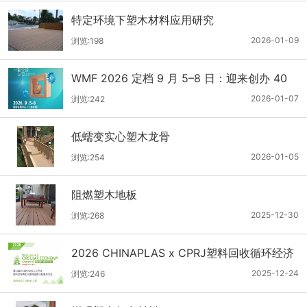
特定环境下塑木材料应用研究
2026-01-09
浏览:198
WMF 2026 定档 9 月 5–8 日：迎来创办 40
周年，以“智造新平衡·木艺联全球”引领行业升
2026-01-07
浏览:242
级
低蠕变实心塑木龙骨
2026-01-05
浏览:254
阻燃塑木地板
2025-12-30
浏览:268
2026 CHINAPLAS x CPRJ塑料回收循环经济
论坛：4月20日上海盛大启幕
2025-12-24
浏览:246